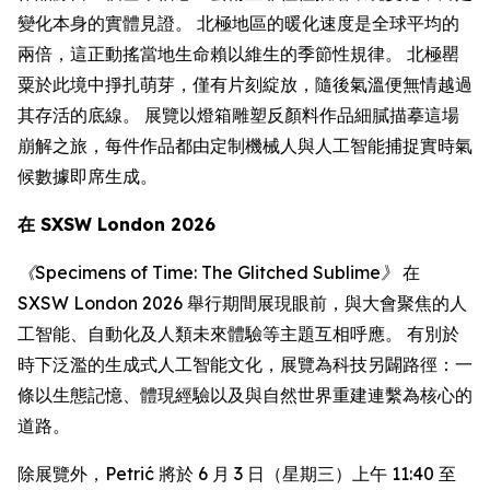
變化本身的實體見證。 北極地區的暖化速度是全球平均的
兩倍，這正動搖當地生命賴以維生的季節性規律。 北極罌
粟於此境中掙扎萌芽，僅有片刻綻放，隨後氣溫便無情越過
其存活的底線。 展覽以燈箱雕塑反顏料作品細膩描摹這場
崩解之旅，每件作品都由定制機械人與人工智能捕捉實時氣
候數據即席生成。
在 SXSW London 2026
《Specimens of Time: The Glitched Sublime》
在
SXSW London 2026 舉行期間展現眼前，與大會聚焦的人
工智能、自動化及人類未來體驗等主題互相呼應。 有別於
時下泛濫的生成式人工智能文化，展覽為科技另闢路徑：一
條以生態記憶、體現經驗以及與自然世界重建連繫為核心的
道路。
除展覽外，Petrić 將於 6 月 3 日（星期三）上午 11:40 至