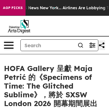
ive was CBS News New York...
Airlines Are Lobbying To 
AGP PICKS
HOFA Gallery 呈獻 Maja
Petrić 的《Specimens of
Time: The Glitched
Sublime》，將於 SXSW
London 2026 開幕期間展出