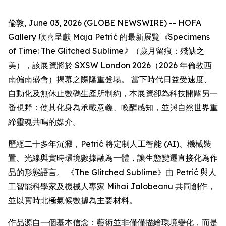
倫敦, June 03, 2026 (GLOBE NEWSWIRE) -- HOFA
Gallery 欣喜呈獻 Maja Petrić 的最新展覽
《Specimens
of Time: The Glitched Sublime》
（歲月留痕：殘缺之
美），該展覽將於 SXSW London 2026（2026 年倫敦西
南偏南盛會）揭幕之際隆重登場。 當下時代日益受速度、
自動化及無休止數碼生產所制約，本展覽卻為科技開闢另一
番視野：使其化身為承載意義、喚醒感知，並與自然世界重
締靈魂共鳴的媒介。
歷經二十多年沉澱，Petrić 將定制人工智能 (AI)、機械裝
置、光線與實時環境數據融為一體，讓生態變遷直接化為作
品的形態語言。 《The Glitched Sublime》由 Petrić 與人
工智能科學家及機械人專家 Mihai Jalobeanu 共同創作，
並以實時北極氣候數據為主要材料。
作品源自一個基本信念：藝術並非僅僅描繪環境變化，而是