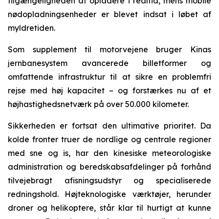
tilgængeligheden af opladere i realtid, mens mobile
nødopladningsenheder er blevet indsat i løbet af
myldretiden.
Som supplement til motorvejene bruger Kinas
jernbanesystem avancerede billetformer og
omfattende infrastruktur til at sikre en problemfri
rejse med høj kapacitet – og forstærkes nu af et
højhastighedsnetværk på over 50.000 kilometer.
Sikkerheden er fortsat den ultimative prioritet. Da
kolde fronter truer de nordlige og centrale regioner
med sne og is, har den kinesiske meteorologiske
administration og beredskabsafdelinger på forhånd
tilvejebragt afisningsudstyr og specialiserede
redningshold. Højteknologiske værktøjer, herunder
droner og helikoptere, står klar til hurtigt at kunne