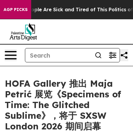
n Win: “People Are Sick and Tired of This Politics of H
AGP PICKS
HOFA Gallery 推出 Maja
Petrić 展览《Specimens of
Time: The Glitched
Sublime》，将于 SXSW
London 2026 期间启幕